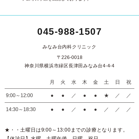
045-988-1507
みなみ台内科クリニック
〒226-0018
神奈川県横浜市緑区長津田みなみ台4-4-4
月
火
水
木
金
土
日
祝
9:00～12:00
●
●
／
●
●
★
／
／
14:30～18:30
●
●
／
●
●
／
／
／
★・・土曜日は9:00～13:00までの診療となります。
【休診日】水曜、土曜午後、日曜、祝日